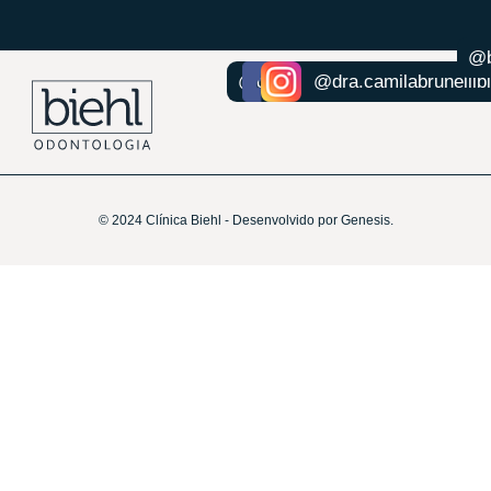
@b
@dr.felipebiehl
@dra.camilabrunellibi
© 2024 Clínica Biehl - Desenvolvido por Genesis.