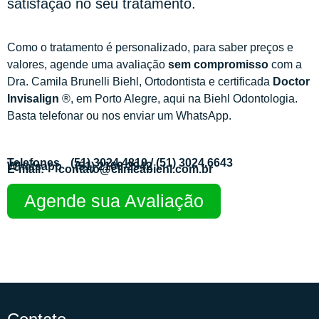
satisfação no seu tratamento.
Como o tratamento é personalizado, para saber preços e
valores, agende uma avaliação
sem compromisso
com a
Dra. Camila Brunelli Biehl, Ortodontista e certificada
Doctor
Invisalign
®, em Porto Alegre, aqui na Biehl Odontologia.
Basta telefonar ou nos enviar um WhatsApp.
Telefones
(51) 3024.4810
/ (51) 3024.6643
Whatsapp
(51) 2160-2942
E-mail:
contato@clinicabiehl.com.br
Agende sua Avaliação