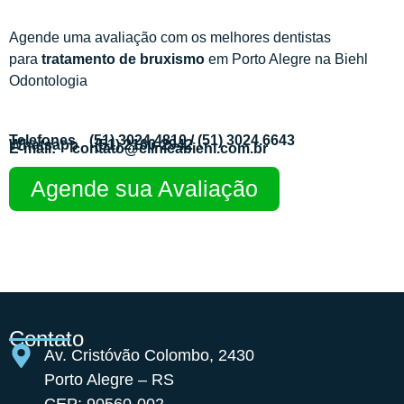
Agende uma avaliação com os melhores dentistas
para
tratamento de bruxismo
em Porto Alegre na Biehl
Odontologia
Telefones
(51) 3024.4810
/ (51) 3024.6643
Whatsapp
(51) 2160-2942
E-mail:
contato@clinicabiehl.com.br
Agende sua Avaliação
Contato
Av. Cristóvão Colombo, 2430
Porto Alegre – RS
CEP: 90560-002