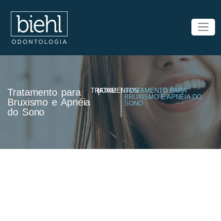
Tratamento para
TRATAMENTOS
HOME
|
TRATAMENTO PARA
BRUXISMO E APNÉIA DO
Bruxismo e Apnéia
SONO
do Sono