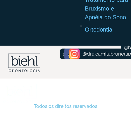
Bruxismo e
Apnéia do Sono
Ortodontia
@b
@dr.felipebiehl
@dra.camilabrunellib
Todos os direitos reservados