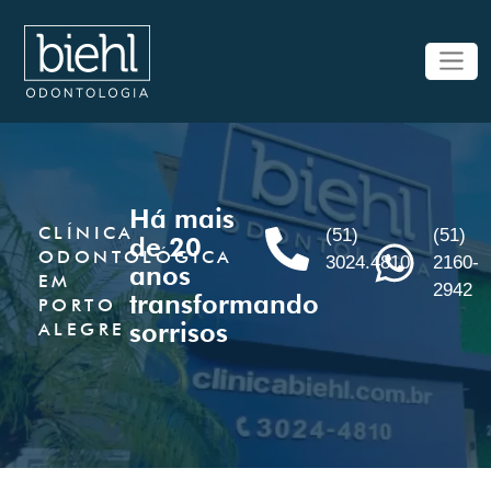
Há mais
CLÍNICA
(51)
(51)
de 20
ODONTOLÓGICA
3024.4810
2160-
anos
EM
2942
transformando
PORTO
sorrisos
ALEGRE