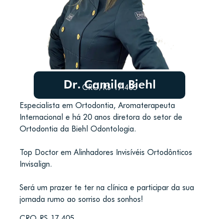
Dr. Camila Biehl
CRO/RS 17.405
Especialista em Ortodontia, Aromaterapeuta
Internacional e há 20 anos diretora do setor de
Ortodontia da Biehl Odontologia.
Top Doctor em Alinhadores Invisívéis Ortodônticos
Invisalign.
Será um prazer te ter na clínica e participar da sua
jornada rumo ao sorriso dos sonhos!
CRO-RS 17.405